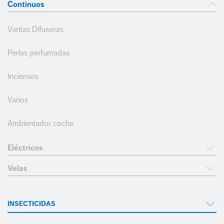
Continuos
COMPROMETIDOS CON EL CUMPLIMIENTO
INSECTICIDAS
Varitas Difusoras
Portal del empleado
Trabaja con nosotros
CUIDADO CALZADO
Perlas perfumadas
+34 968 389 109
LIMPIEZA
Inciensos
Varios
Ambientador coche
Eléctricos
Velas
INSECTICIDAS