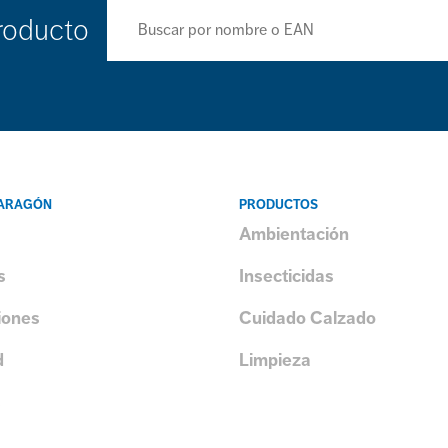
roducto
 ARAGÓN
PRODUCTOS
Ambientación
s
Insecticidas
iones
Cuidado Calzado
d
Limpieza
s