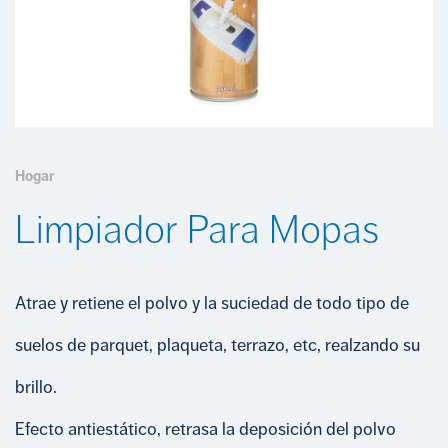
COMPROMETIDOS CON EL CUMPLIMIENTO
INSECTICIDAS
Portal del empleado
Trabaja con nosotros
CUIDADO CALZADO
+34 968 389 109
LIMPIEZA
Hogar
Limpiador Para Mopas
Atrae y retiene el polvo y la suciedad de todo tipo de
suelos de parquet, plaqueta, terrazo, etc, realzando su
brillo.
Efecto antiestático, retrasa la deposición del polvo