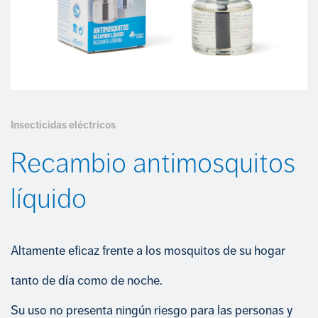
COMPROMETIDOS CON EL CUMPLIMIENTO
INSECTICIDAS
Portal del empleado
Trabaja con nosotros
CUIDADO CALZADO
+34 968 389 109
LIMPIEZA
Insecticidas eléctricos
Recambio antimosquitos
líquido
Altamente eficaz frente a los mosquitos de su hogar
tanto de día como de noche.
Su uso no presenta ningún riesgo para las personas y