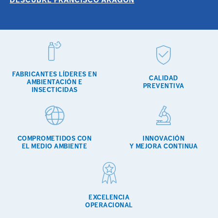
COMPROMETIDOS CON EL CUMPLIMIENTO
INSECTICIDAS
Portal del empleado
Trabaja con nosotros
CUIDADO CALZADO
+34 968 389 109
LIMPIEZA
FABRICANTES LÍDERES EN
CALIDAD
AMBIENTACIÓN E
PREVENTIVA
INSECTICIDAS
COMPROMETIDOS CON
INNOVACIÓN
EL MEDIO AMBIENTE
Y MEJORA CONTINUA
EXCELENCIA
OPERACIONAL