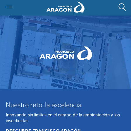
ES
EN
NOSOTROS
CONÓCENOS
SOLUCIONES
HISTORIA
INNOVACIÓN
CERTIFICACIONES
PERSONAS
DESARROLLO INTEGRAL DE PRODUCTO
CALIDAD
ACTUALIDAD
FILOSOFÍA
PRODUCCIÓN
Nuestro reto: la excelencia
MEDIO AMBIENTE
CORPORATIVO
PRODUCTOS
Innovando sin límites en el campo de la ambientación y los
PREVENCIÓN DE RIESGOS LABORALES
insecticidas
CONSEJOS
AMBIENTACIÓN
CONTACTO
DESCUBRE FRANCISCO ARAGÓN